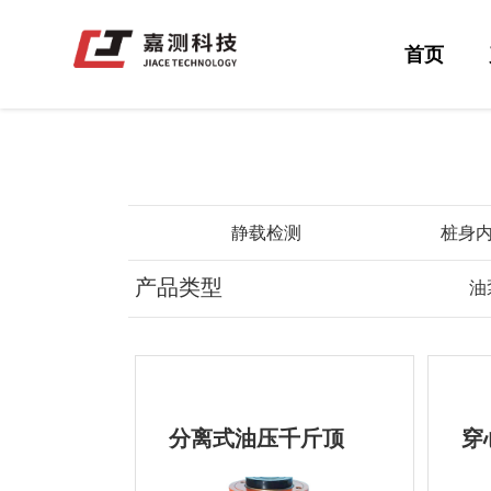
首页
产品中心
嘉测云
静载检测
桩身
产品类型
油
服务支持
分离式油压千斤顶
穿
下载中心