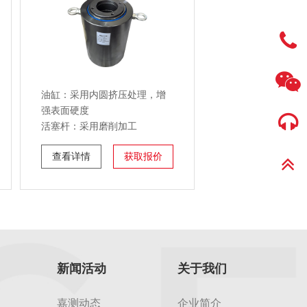
油缸：采用内圆挤压处理，增
强表面硬度
活塞杆：采用磨削加工
查看详情
获取报价
新闻活动
关于我们
嘉测动态
企业简介